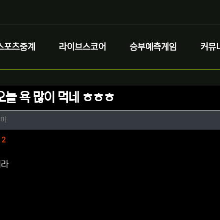
스포츠중계
라이브스코어
승부예측게임
커뮤
오늘 욕 많이 먹네 ㅎㅎㅎ
정보
작성
지마
정보
댓글
2
내라