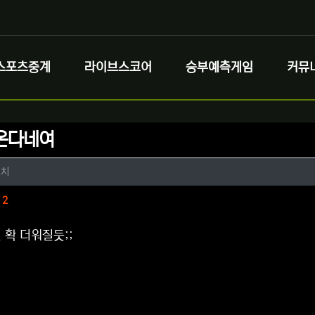
스포츠중계
라이브스코어
승부예측게임
커뮤
온다네여
정보
작성
펀치
정보
댓글
2
 확 더워질듯;;