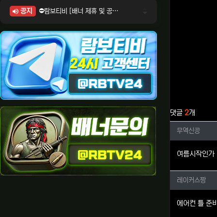
공지
⛔람보티비 [배너 제휴 및 공식 입점 문의 안내]
⛔람보티비 [포인트: 상품전환 및 제휴전환 안내]
⛔람보티비 [정회원 등급UP! 안내사항]
⛔람보티비 [채팅방 이용시 주의사항]
⛔람보티비 [공식보증업체 안내]
관련자료
댓글
2
개
무역신공
무역신공
여름시작인가
레이커스
레이커스짱
에어컨 틀 준