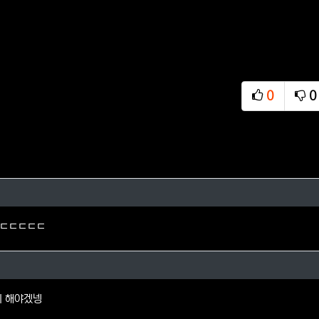
0
0
추천
비
님의 댓글
 ㄷㄷㄷㄷㄷ
짱님의 댓글
비 해야겠넹