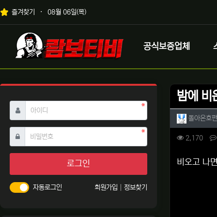
상단 네비
즐겨찾기
08월 06일(목)
메인 메뉴
로고
공식보증업체
밤에 비
필수
아이디
작성자 
돌아온호
필수
비밀번호
컨텐츠 
조회
2,170
본문
비오고 나면
로그인
자동로그인
회원가입
정보찾기