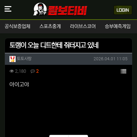
공식보증업체
스포츠중계
라이브스코어
승부예측게임
토랭이 오늘 디트한테 줘터지고 있네
작성자 정보
작성
작성일
토토사랑
2026.04.01 11:05
컨텐츠 정보
목록
조회
댓글
2,180
2
본문
아이고야