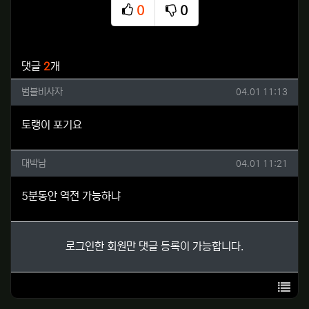
0
0
추천
비추천
관련자료
댓글
2
개
범블비사자님의 댓글
작성일
범블비사자
04.01 11:13
토랭이 포기요
대박남님의 댓글
작성일
대박남
04.01 11:21
5분동안 역전 가능하냐
로그인한 회원만 댓글 등록이 가능합니다.
목록