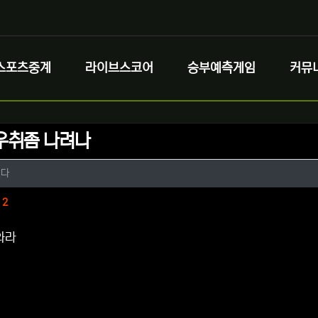
스포츠중계
라이브스코어
승부예측게임
커뮤
우취좀 나려나
정보
작성
린다
정보
댓글
2
만와라