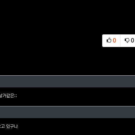
0
0
추천
비
님의 댓글
날거같은;;
의 댓글
오고 있구나