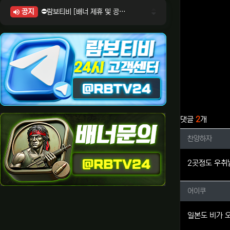
공지
⛔람보티비 [배너 제휴 및 공식 입점 문의 안내]
⛔람보티비 [포인트: 상품전환 및 제휴전환 안내]
⛔람보티비 [정회원 등급UP! 안내사항]
⛔람보티비 [채팅방 이용시 주의사항]
⛔람보티비 [공식보증업체 안내]
관련자료
댓글
2
개
찬양하자
찬양하자
2곳정도 우취
어이쿠님
어이쿠
일본도 비가 