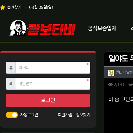
상단 네비
즐겨찾기
08월 09일(일)
메인 메뉴
로고
공식보증업체
일야도 
필수
아이디
작성자 
싼타페달
필수
비밀번호
컨텐츠 
조회
2,141
본문
비 좀 고
로그인
자동로그인
회원가입
정보찾기