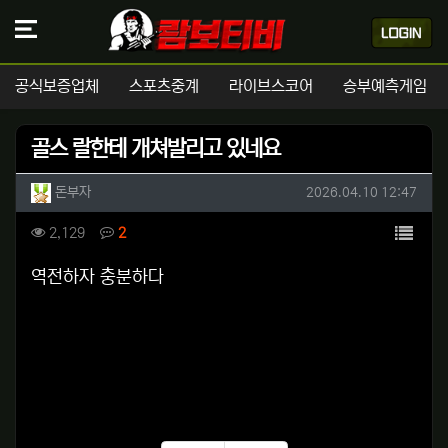
공식보증업체
스포츠중계
라이브스코어
승부예측게임
골스 랄한테 개쳐발리고 있네요
작성자 정보
작성
작성일
돈부자
2026.04.10 12:47
컨텐츠 정보
목록
조회
댓글
2,129
2
본문
역전하자 충분하다