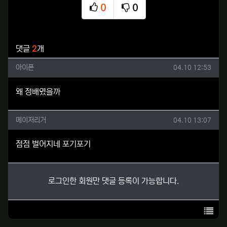
0
0
추천
비추천
관련자료
댓글
2
개
아이폰님의 댓글
작성일
아이폰
04.10 12:53
왜 정배였을까
메이저리거님의 댓글
작성일
메이저리거
04.10 13:07
점점 벌어지네 포기포기
로그인한 회원만 댓글 등록이 가능합니다.
목록