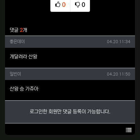
0
0
추천
비추천
관련자료
댓글
2
개
좋은데이님의 댓글
작성일
좋은데이
04.20 11:34
개달려라 산왕
일빈이님의 댓글
작성일
일빈이
04.20 11:50
산왕 승 가쥬아
로그인한 회원만 댓글 등록이 가능합니다.
목록