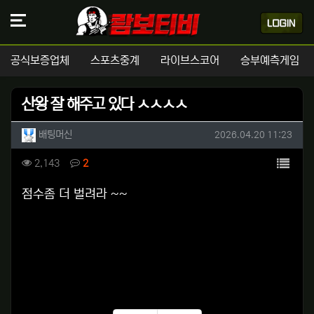
공식보증업체
스포츠중계
라이브스코어
승부예측게임
산왕 잘 해주고 있다 ㅅㅅㅅㅅ
작성자 정보
작성
작성일
배팅머신
2026.04.20 11:23
컨텐츠 정보
목록
조회
댓글
2,143
2
본문
점수좀 더 벌려라 ~~