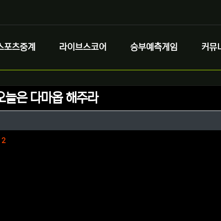
스포츠중계
라이브스코어
승부예측게임
커뮤
오늘은 다마옵 해주라
정보
성
정보
댓글
2