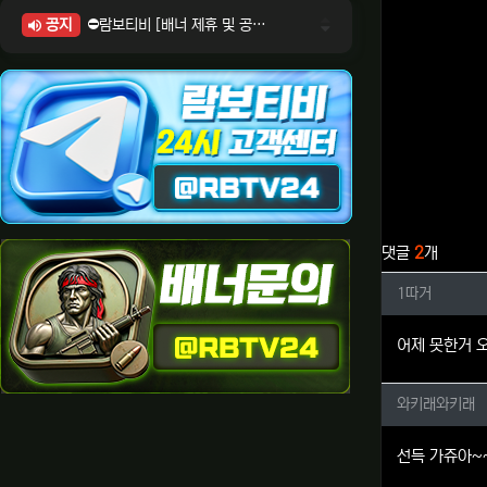
공지
⛔람보티비 [배너 제휴 및 공식 입점 문의 안내]
⛔람보티비 [포인트: 상품전환 및 제휴전환 안내]
⛔람보티비 [정회원 등급UP! 안내사항]
⛔람보티비 [채팅방 이용시 주의사항]
⛔람보티비 [공식보증업체 안내]
관련자료
댓글
2
개
1따거님
1따거
어제 못한거 
와키래와
와키래와키래
선득 가쥬아~