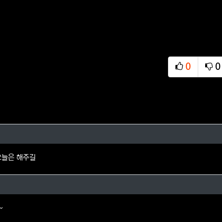
0
0
추천
비
의 댓글
오늘은 해주길
키래님의 댓글
~