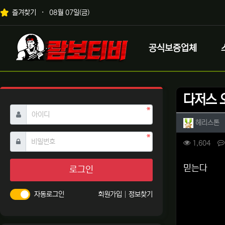
상단 네비
즐겨찾기
08월 07일(금)
메인 메뉴
로고
공식보증업체
다저스 
필수
아이디
작성자 
작
헤리스톤
필수
비밀번호
컨텐츠 
조회
1,604
본문
믿는다
로그인
자동로그인
회원가입
정보찾기