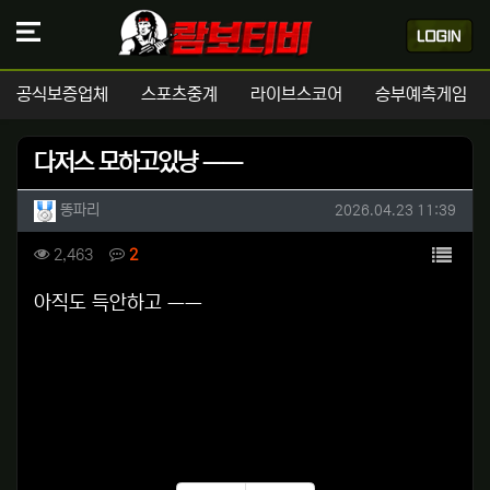
공식보증업체
스포츠중계
라이브스코어
승부예측게임
다저스 모하고있냥 ㅡㅡ
작성자 정보
작성
작성일
똥파리
2026.04.23 11:39
컨텐츠 정보
목록
조회
댓글
2,463
2
본문
아직도 득안하고 ㅡㅡ