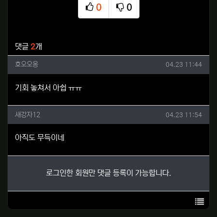
0
0
추천
비추천
관련자료
댓글
2
개
호오오옹님의 댓글
작성일
호오오옹
04.23 11:44
기회 놓쳐서 아쉽 ㅠㅠ
새강자12님의 댓글
작성일
새강자12
04.23 11:54
아직도 무득이네
로그인한 회원만 댓글 등록이 가능합니다.
목록