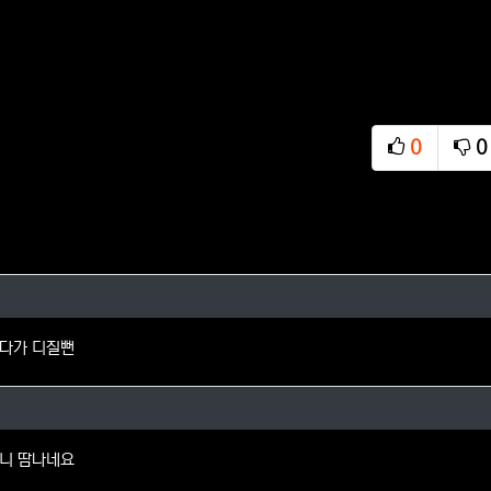
0
0
추천
비
님의 댓글
다가 디질뻔
기님의 댓글
니 땀나네요