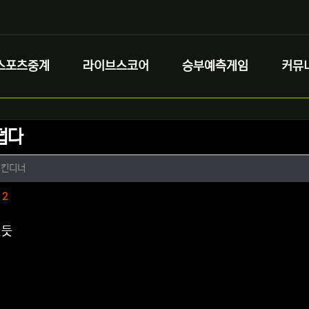
스포츠중계
라이브스코어
승부예측게임
커뮤
덥다
정보
작성
치킨디너
정보
댓글
2
인듯