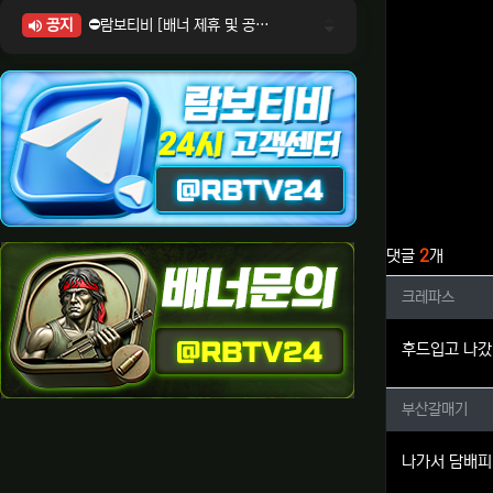
공지
⛔람보티비 [배너 제휴 및 공식 입점 문의 안내]
⛔람보티비 [포인트: 상품전환 및 제휴전환 안내]
⛔람보티비 [정회원 등급UP! 안내사항]
⛔람보티비 [채팅방 이용시 주의사항]
⛔람보티비 [공식보증업체 안내]
관련자료
댓글
2
개
크레파스
크레파스
후드입고 나갔
부산갈매
부산갈매기
나가서 담배피