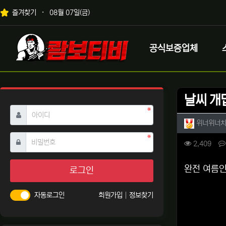
상단 네비
즐겨찾기
08월 07일(금)
메인 메뉴
로고
공식보증업체
날씨 개
필수
아이디
작성자 
위너위너
필수
비밀번호
컨텐츠 
조회
2,409
본문
완전 여름
로그인
자동로그인
회원가입
정보찾기