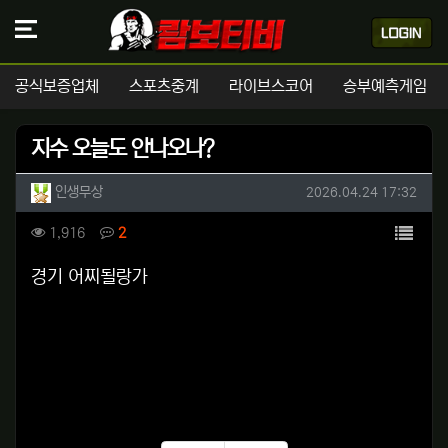
공식보증업체
스포츠중계
라이브스코어
승부예측게임
지수 오늘도 안나오나?
작성자 정보
작성
작성일
인생무상
2026.04.24 17:32
컨텐츠 정보
목록
조회
댓글
1,916
2
본문
경기 어찌될랑가