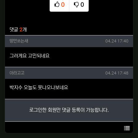
0
0
추천
비추천
관련자료
댓글
2
개
땅만쏘는새님의 댓글
작성일
땅만쏘는새
04.24 17:40
그러게요 고민되네요
아라고고님의 댓글
작성일
아라고고
04.24 17:48
박지수 오늘도 못나오나보네요
로그인한 회원만 댓글 등록이 가능합니다.
목록