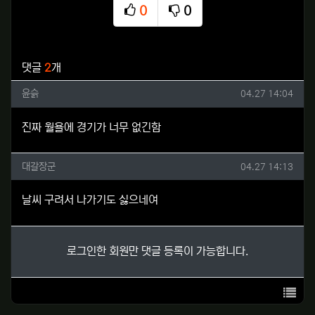
0
0
추천
비추천
관련자료
댓글
2
개
윤슭님의 댓글
작성일
윤슭
04.27 14:04
진짜 월욜에 경기가 너무 없긴함
대갈장군님의 댓글
작성일
대갈장군
04.27 14:13
날씨 구려서 나가기도 싫으네여
로그인한 회원만 댓글 등록이 가능합니다.
목록