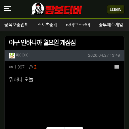
공식보증업체
스포츠중계
라이브스코어
승부예측게임
야구 안하니까 월요일 개심심
작성자 정보
작성
작성일
줴아예아
2026.04.27 13:49
컨텐츠 정보
목록
조회
댓글
1,997
2
본문
뭐하냐 오늘