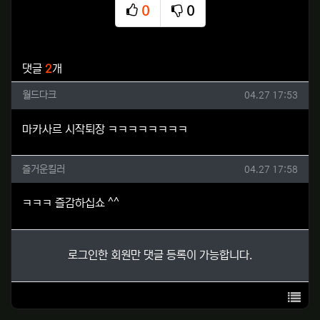
0
0
추천
비추천
관련자료
댓글
2
개
월드다크님의 댓글
작성일
월드다크
04.27 17:53
마카사르 시작퇴장 ㅋㅋㅋㅋㅋㅋㅋㅋ
즐거운킬러님의 댓글
작성일
즐거운킬러
04.27 17:58
ㅋㅋㅋ 즐감하십쇼 ^^
로그인한 회원만 댓글 등록이 가능합니다.
목록