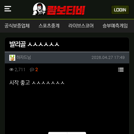
공식보증업체
스포츠중계
라이브스코어
승부예측게임
발리골 ㅅㅅㅅㅅㅅㅅ
작성자 정보
작성
작성일
하자드님
2026.04.27 17:49
컨텐츠 정보
목록
조회
댓글
2,711
2
본문
시작 좋고 ㅅㅅㅅㅅㅅㅅㅅ