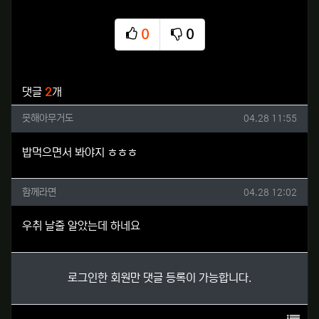
0
0
추천
비추천
관련자료
댓글
2
개
못해아무거도님의 댓글
작성일
못해아무거도
04.28 11:55
밥먹으면서 봐야지 ㅎㅎㅎ
함께라면님의 댓글
작성일
함께라면
04.28 12:02
우취 날줄 알았는데 하네요
로그인한 회원만 댓글 등록이 가능합니다.