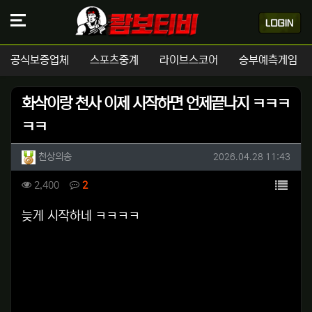
공식보증업체
스포츠중계
라이브스코어
승부예측게임
화삭이랑 천사 이제 시작하면 언제끝나지 ㅋㅋㅋ
ㅋㅋ
작성자 정보
작성
작성일
천상의송
2026.04.28 11:43
컨텐츠 정보
목록
조회
댓글
2,400
2
본문
늦게 시작하네 ㅋㅋㅋㅋ