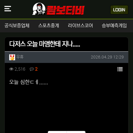
공식보증업체
스포츠중계
라이브스코어
승부예측게임
다저스 오늘 마앰한테 지나.....
작성자 정보
작성
작성일
우휴
2026.04.29 12:29
컨텐츠 정보
목록
조회
댓글
2,516
2
본문
오늘 심한ㄷㅔ......