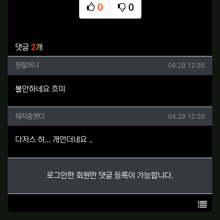
0
0
추천
비추천
관련자료
댓글
2
개
원할머니님의 댓글
작성일
원할머니
04.29 12:36
불안하네요 흐미
돼지꿈꿨다님의 댓글
작성일
돼지꿈꿨다
04.29 12:50
다저스 하... 개언더네요 ..
로그인한 회원만 댓글 등록이 가능합니다.
목록