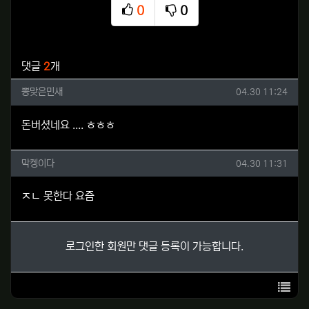
0
0
추천
비추천
관련자료
댓글
2
개
뽕맞은민새님의 댓글
작성일
뽕맞은민새
04.30 11:24
돈버셨네요 .... ㅎㅎㅎ
막켕이다님의 댓글
작성일
막켕이다
04.30 11:31
ㅈㄴ 못한다 요즘
로그인한 회원만 댓글 등록이 가능합니다.
목록