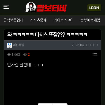
공식보증업체
스포츠중계
라이브스코어
승부예측게임
와 ㅋㅋㅋㅋㅋ 다저스 또짐??? ㅋㅋㅋㅋㅋ
작성자 정보
작성
작성일
이선주님
2026.04.30 11:19
컨텐츠 정보
목록
조회
댓글
1,663
2
본문
안가길 잘했네 ㅋㅋㅋ