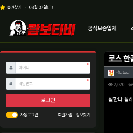
상단 네비
즐겨찾기
08월 07일(금)
메인 메뉴
로고
공식보증업체
로스 한
필수
아이디
작성자 
작
닥터드라
필수
비밀번호
컨텐츠 
조회
2,020
본문
잘한다 잘
로그인
자동로그인
회원가입
정보찾기