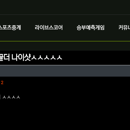
스포츠중계
라이브스코어
승부예측게임
커뮤
골더 나이샷ㅅㅅㅅㅅㅅ
정보
성
정보
댓글
2
해 ㅅㅅㅅㅅ