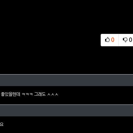
0
0
추천
비
a님의 댓글
 좋았을텐데 ㅋㅋㅋ 그래도 ㅅㅅㅅ
님의 댓글
네요