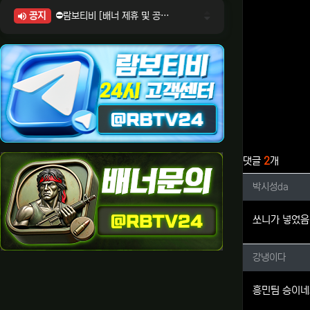
공지
⛔람보티비 [배너 제휴 및 공식 입점 문의 안내]
⛔람보티비 [포인트: 상품전환 및 제휴전환 안내]
⛔람보티비 [정회원 등급UP! 안내사항]
⛔람보티비 [채팅방 이용시 주의사항]
⛔람보티비 [공식보증업체 안내]
관련자료
댓글
2
개
박시성d
박시성da
쏘니가 넣었음
강냉이다
강냉이다
흥민팀 승이