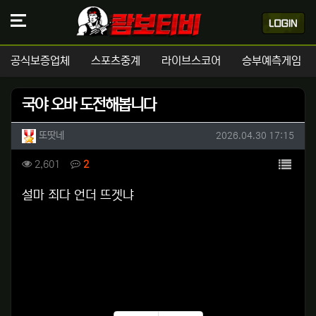
공식보증업체
스포츠중계
라이브스코어
승부예측게임
국야 오바 도전해봅니다
작성자 정보
작성
작성일
또땃네
2026.04.30 17:15
컨텐츠 정보
목록
조회
댓글
2,601
2
본문
설마 죄다 언더 뜨겟냐