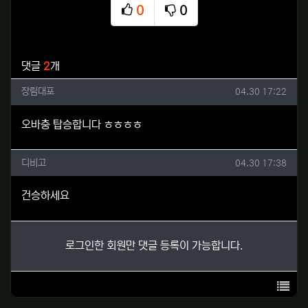
0
0
추천
비추천
관련자료
댓글
2
개
장림대포님의 댓글
작성일
장림대포
04.30 17:22
오바충 탑승합니다 ㅎㅎㅎㅎ
디비고님의 댓글
작성일
디비고
04.30 17:38
건승하세요
로그인한 회원만 댓글 등록이 가능합니다.
목록