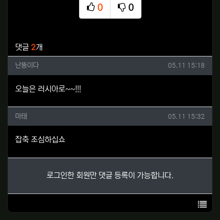
0
0
추천
비추천
관련자료
댓글
2
개
난뚱이다님의 댓글
작성일
난뚱이다
05.11 15:18
오늘은 러시아로~~!!!
마태님의 댓글
작성일
마태
05.11 15:32
잡축 조심하십쇼
로그인한 회원만 댓글 등록이 가능합니다.
목록