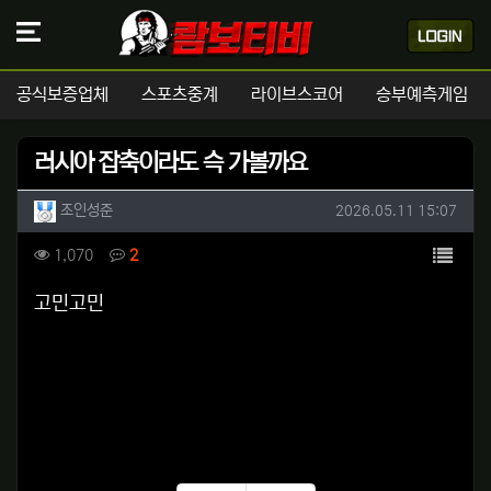
공식보증업체
스포츠중계
라이브스코어
승부예측게임
러시아 잡축이라도 슥 가볼까요
작성자 정보
작성
작성일
조인성준
2026.05.11 15:07
컨텐츠 정보
목록
조회
댓글
1,070
2
본문
고민고민