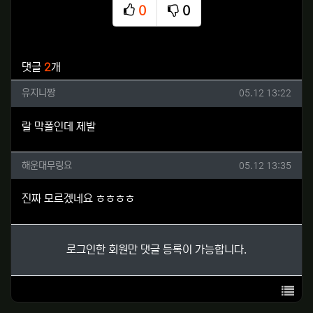
0
0
추천
비추천
관련자료
댓글
2
개
유지니짱님의 댓글
작성일
유지니짱
05.12 13:22
랄 막폴인데 제발
해운대무링요님의 댓글
작성일
해운대무링요
05.12 13:35
진짜 모르겠네요 ㅎㅎㅎㅎ
로그인한 회원만 댓글 등록이 가능합니다.
목록