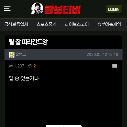
공식보증업체
스포츠중계
라이브스코어
승부예측게임
랄 잘 따라간드앙
작성자 정보
작성
작성일
술탱크
2026.05.12 13:16
컨텐츠 정보
목록
조회
댓글
1,297
2
본문
랄 승 있는거냐