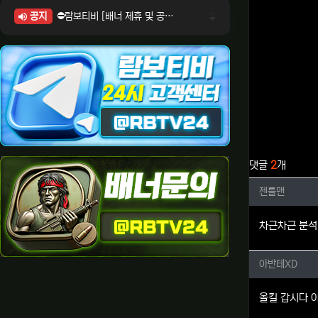
공지
⛔람보티비 [배너 제휴 및 공식 입점 문의 안내]
⛔람보티비 [포인트: 상품전환 및 제휴전환 안내]
⛔람보티비 [정회원 등급UP! 안내사항]
⛔람보티비 [채팅방 이용시 주의사항]
⛔람보티비 [공식보증업체 안내]
관련자료
댓글
2
개
젠틀맨님
젠틀맨
차근차근 분석
아반테X
아반테XD
올킬 갑시다 