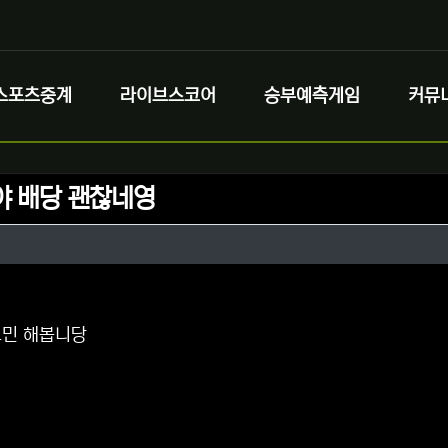
스포츠중계
라이브스코어
승부예측게임
커뮤
야 배당 괜찮네영
정보
성
정보
댓글
고민 해봅니당