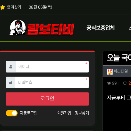
상단 네비
즐겨찾기
08월 06일(목)
메인 메뉴
로고
공식보증업체
오늘 국
필수
아이디
작성자 
작
파라티얼
필수
비밀번호
컨텐츠 
조회
991
2
본문
지금부터 
로그인
자동로그인
회원가입
정보찾기