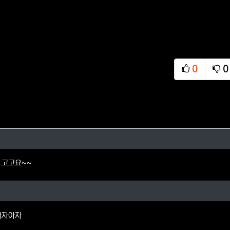
0
0
추천
비
의 댓글
 고고요~~
D님의 댓글
아자아자