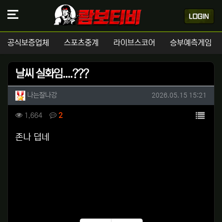
공식보증업체
스포츠중계
라이브스코어
승부예측게임
날씨 실화임....???
작성자 정보
작성
작성일
나는잘나강
2026.05.15 15:21
컨텐츠 정보
목록
조회
댓글
1,664
2
본문
존나 덥네