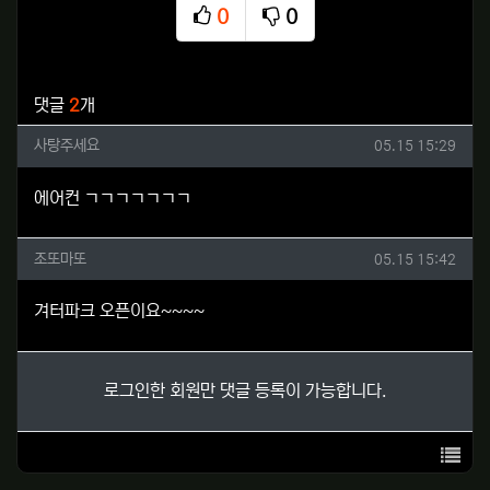
0
0
추천
비추천
관련자료
댓글
2
개
사탕주세요님의 댓글
작성일
사탕주세요
05.15 15:29
에어컨 ㄱㄱㄱㄱㄱㄱㄱ
조또마또님의 댓글
작성일
조또마또
05.15 15:42
겨터파크 오픈이요~~~~
로그인한 회원만 댓글 등록이 가능합니다.
목록