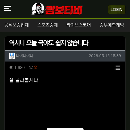
공식보증업체
스포츠중계
라이브스코어
승부예측게임
역시나 오늘 국야도 쉽지 않습니다
작성자 정보
작성
작성일
나야나야나
2026.05.15 15:39
컨텐츠 정보
목록
조회
댓글
1,680
2
본문
잘 골라봅시다