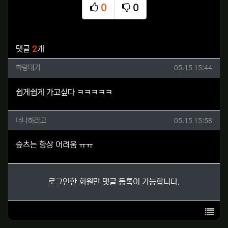
0
0
추천
비추천
관련자료
댓글
2
개
화랑대기님의 댓글
작성일
화랑대기
05.15 15:44
쉽게쉽게 가고싶다 ㅋㅋㅋㅋㅋ
너나하라고님의 댓글
작성일
너나하라고
05.15 15:58
슾츠는 항상 어려움 ㅠㅠ
로그인한 회원만 댓글 등록이 가능합니다.
목록