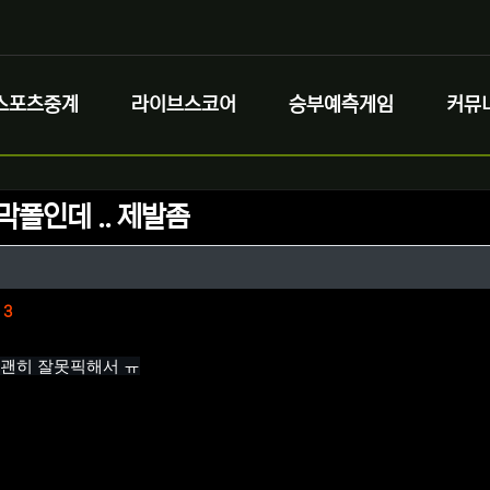
스포츠중계
라이브스코어
승부예측게임
커뮤
막폴인데 .. 제발좀
정보
정보
댓글
3
 괜히 잘못픽해서 ㅠ