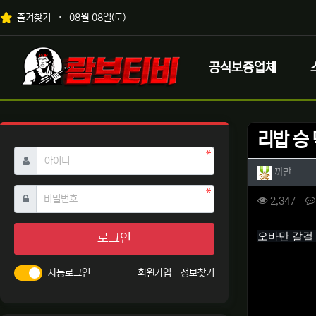
상단 네비
즐겨찾기
08월 08일(토)
메인 메뉴
로고
공식보증업체
리밥 승 
필수
아이디
작성자 
작성
까만
필수
비밀번호
컨텐츠 
조회
2,347
본문
오바만 갈걸
로그인
자동로그인
회원가입
정보찾기