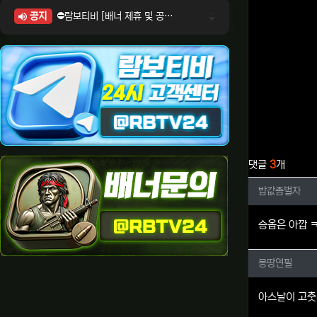
공지
⛔람보티비 [배너 제휴 및 공식 입점 문의 안내]
⛔람보티비 [포인트: 상품전환 및 제휴전환 안내]
⛔람보티비 [정회원 등급UP! 안내사항]
⛔람보티비 [채팅방 이용시 주의사항]
⛔람보티비 [공식보증업체 안내]
관련자료
댓글
3
개
밥값좀벌
밥값좀벌자
승옵은 아깝 
몽땅연필
몽땅연필
아스날이 고춧