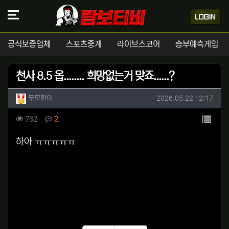
공식보증업체
스포츠중계
라이브스코어
승부예측게임
천사 8.5 옵........ 희망없는거 맞죠......?
작성자 정보
작성
작성일
무모한이
2026.05.22 12:17
컨텐츠 정보
목록
조회
댓글
762
2
본문
하아 ㅠㅠㅠㅠㅠ