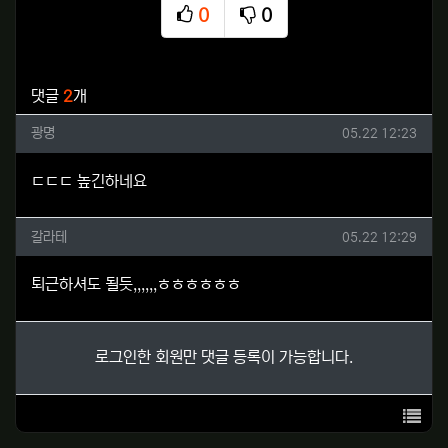
0
0
추천
비추천
관련자료
댓글
2
개
광명님의 댓글
작성일
광명
05.22 12:23
ㄷㄷㄷ 높긴하네요
갈라테님의 댓글
작성일
갈라테
05.22 12:29
퇴근하셔도 될듯,,,,,,ㅎㅎㅎㅎㅎㅎ
로그인한 회원만 댓글 등록이 가능합니다.
목록