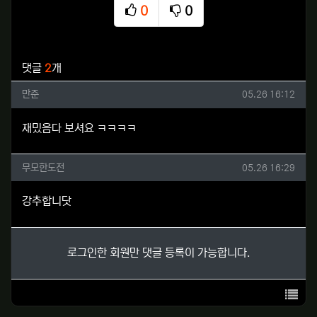
0
0
추천
비추천
관련자료
댓글
2
개
만준님의 댓글
작성일
만준
05.26 16:12
재밌음다 보셔요 ㅋㅋㅋㅋ
무모한도전님의 댓글
작성일
무모한도전
05.26 16:29
강추합니닷
로그인한 회원만 댓글 등록이 가능합니다.
목록