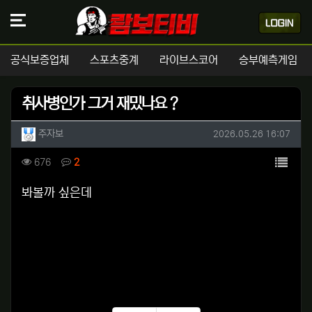
공식보증업체
스포츠중계
라이브스코어
승부예측게임
취사병인가 그거 재밌나요 ?
작성자 정보
작성
작성일
주자보
2026.05.26 16:07
컨텐츠 정보
목록
조회
댓글
676
2
본문
봐볼까 싶은데