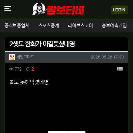
공식보증업체
스포츠중계
라이브스코어
승부예측게임
2셋도 한화가 이길듯싶네영
작성자 정보
작성
작성일
네빌고다드
2026.05.26 17:30
컨텐츠 정보
목록
조회
댓글
772
2
본문
롤도 못해먹겠네영