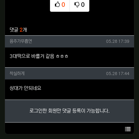
0
0
추천
비추천
관련자료
댓글
2
개
음주가무흡연님의 댓글
작성일
음주가무흡연
05.26 17:39
3대떡으로 바를거 같음 ㅎㅎㅎ
착실하게님의 댓글
작성일
착실하게
05.26 17:44
상대가 안되네요
로그인한 회원만 댓글 등록이 가능합니다.
목록