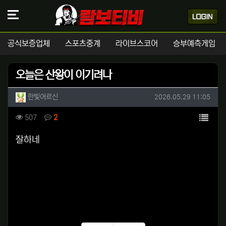
공식보증업체
스포츠중계
라이브스코어
승부예측게임
오늘은 산왕이 이기려나
작성자 정보
작성
작성일
한빛어르신
2026.05.29 11:05
컨텐츠 정보
목록
조회
댓글
507
2
본문
잘하네