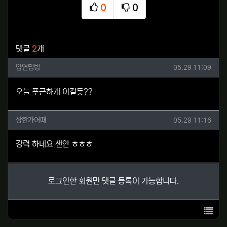
0
0
추천
비추천
관련자료
댓글
2
개
얌연밍빙님의 댓글
작성일
얌연밍빙
05.29 11:09
오늘 푸근하게 이길듯??
상한가어때님의 댓글
작성일
상한가어때
05.29 11:16
강력 하네요 샌안 ㅎㅎㅎ
로그인한 회원만 댓글 등록이 가능합니다.
목록