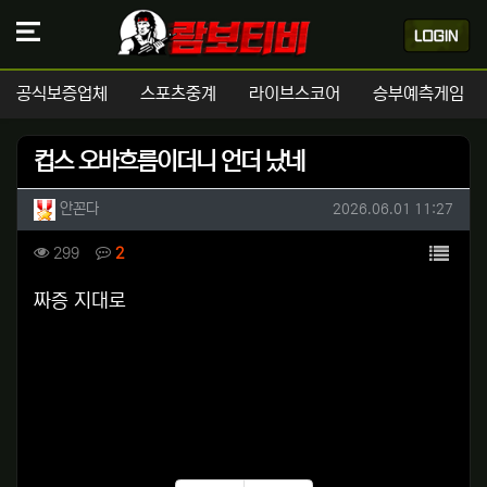
공식보증업체
스포츠중계
라이브스코어
승부예측게임
컵스 오바흐름이더니 언더 났네
작성자 정보
작성
작성일
안꼰다
2026.06.01 11:27
컨텐츠 정보
목록
조회
댓글
299
2
본문
짜증 지대로