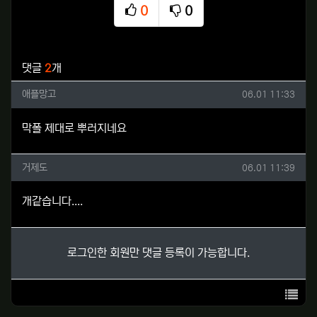
0
0
추천
비추천
관련자료
댓글
2
개
애플망고님의 댓글
작성일
애플망고
06.01 11:33
막폴 제대로 뿌러지네요
거제도님의 댓글
작성일
거제도
06.01 11:39
개같습니다....
로그인한 회원만 댓글 등록이 가능합니다.
목록