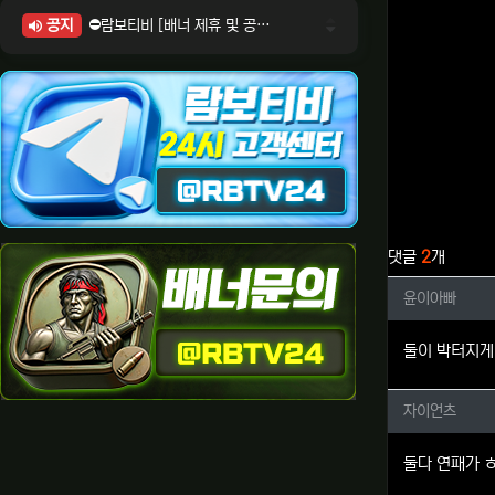
공지
⛔람보티비 [배너 제휴 및 공식 입점 문의 안내]
⛔람보티비 [포인트: 상품전환 및 제휴전환 안내]
⛔람보티비 [정회원 등급UP! 안내사항]
⛔람보티비 [채팅방 이용시 주의사항]
⛔람보티비 [공식보증업체 안내]
관련자료
댓글
2
개
윤이아빠
윤이아빠
둘이 박터지게
자이언츠
자이언츠
둘다 연패가 