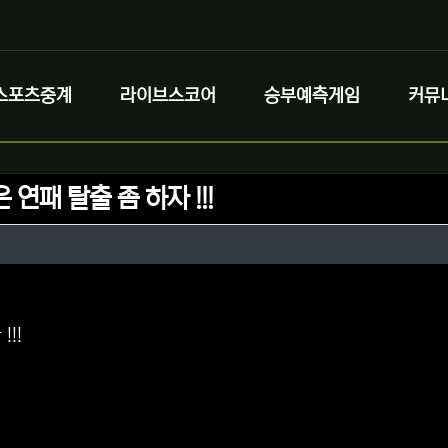
스포츠중계
라이브스코어
승부예측게임
커뮤
 연패 탈출 좀 하자 !!!
정보
성
정보
댓글
!!!