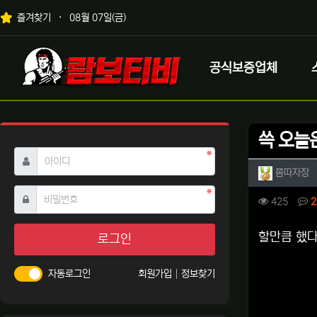
상단 네비
즐겨찾기
08월 07일(금)
메인 메뉴
로고
공식보증업체
쓱 오늘은
필수
아이디
작성자 
작
쫌따자장
필수
비밀번호
컨텐츠 
조회
425
2
본문
할만큼 했다 
로그인
자동로그인
회원가입
정보찾기