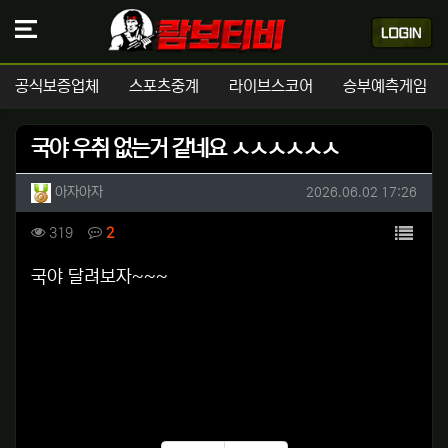
공식보증업체
스포츠중계
라이브스코어
승부예측게임
국야 우취 없는거 같네요 ㅅㅅㅅㅅㅅㅅ
작성자 정보
작성
작성일
아자아자
2026.06.02 17:26
컨텐츠 정보
목록
조회
댓글
319
2
본문
국야 달려보자~~~