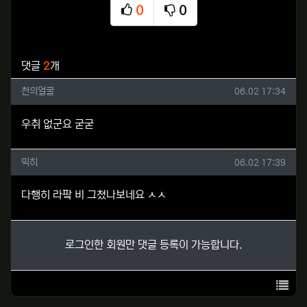
0
0
추천
비추천
관련자료
댓글
2
개
천의얼굴님의 댓글
작성일
천의얼굴
06.02 17:34
우취 없군요 굳굳
믹히님의 댓글
작성일
믹히
06.02 17:39
다행히 라팤 비 그쳤나보네요 ㅅㅅ
로그인한 회원만 댓글 등록이 가능합니다.
목록