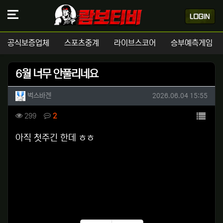
공식보증업체
스포츠중계
라이브스코어
승부예측게임
6월 너무 안풀리네요
작성자 정보
작성
작성일
벅스바겐
2026.06.04 15:55
컨텐츠 정보
목록
조회
댓글
299
2
본문
아직 첫주긴 한데 ㅎㅎ