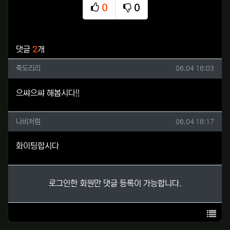
0
0
추천
비추천
관련자료
댓글
2
개
축도리리님의 댓글
작성일
축도리리
06.04 16:03
으쌰으쌰 해봅시다!!
나비처럼님의 댓글
작성일
나비처럼
06.04 16:17
화이팅합시다
로그인한 회원만 댓글 등록이 가능합니다.
목록