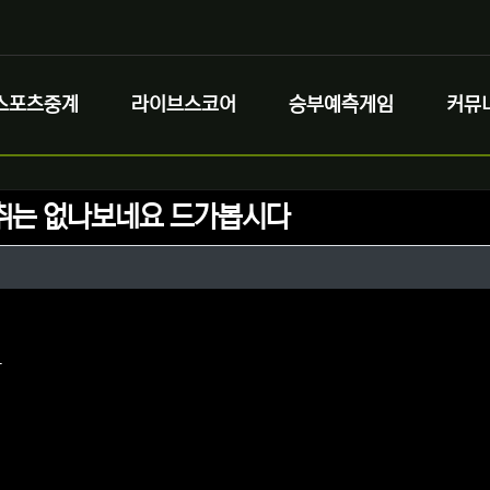
스포츠중계
라이브스코어
승부예측게임
커뮤
취는 없나보네요 드가봅시다
정보
성
정보
댓글
아