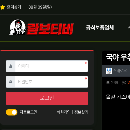
상단 네비
즐겨찾기
08월 09일(일)
메인 메뉴
로고
공식보증업체
국야 우
필수
아이디
작성자 
작
스패로우
필수
비밀번호
컨텐츠 
조회
269
2
본문
올킬 가즈
로그인
자동로그인
회원가입
정보찾기