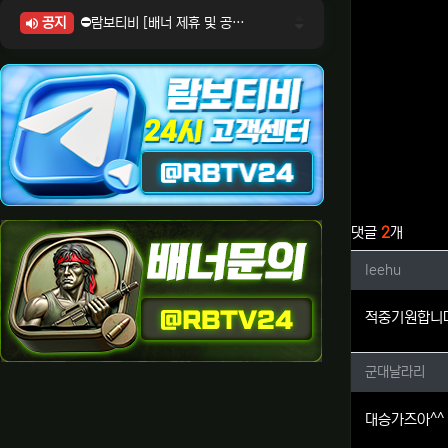
공지
⛔람보티비 [배너 제휴 및 공식 입점 문의 안내]
⛔람보티비 [포인트: 상품전환 및 제휴전환 안내]
⛔람보티비 [정회원 등급UP! 안내사항]
⛔람보티비 [채팅방 이용시 주의사항]
⛔람보티비 [공식보증업체 안내]
관련자료
댓글
2
개
leehu
leehu
적중기원합니
군대날라
군대날라리
대승가즈아^^