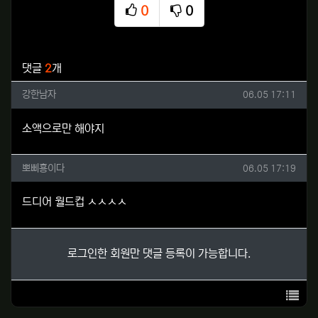
0
0
추천
비추천
관련자료
댓글
2
개
강한남자님의 댓글
작성일
강한남자
06.05 17:11
소액으로만 해야지
뽀삐횽이다님의 댓글
작성일
뽀삐횽이다
06.05 17:19
드디어 월드컵 ㅅㅅㅅㅅ
로그인한 회원만 댓글 등록이 가능합니다.
목록