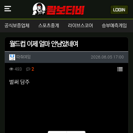
공식보증업체
스포츠중계
라이브스코어
승부예측게임
월드컵 이제 얼마 안남았네여
작성자 정보
작성
작성일
따줘여잉
2026.06.05 17:00
컨텐츠 정보
목록
조회
댓글
493
2
본문
벌써 담주