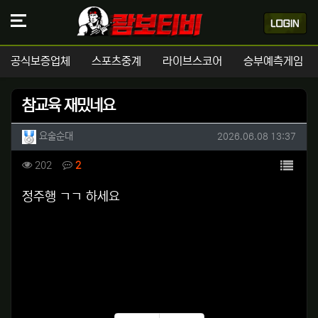
공식보증업체
스포츠중계
라이브스코어
승부예측게임
참교육 재밌네요
작성자 정보
작성
작성일
요술순대
2026.06.08 13:37
컨텐츠 정보
목록
조회
댓글
202
2
본문
정주행 ㄱㄱ 하세요