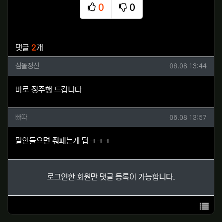
0
0
추천
비추천
관련자료
댓글
2
개
심돌정신님의 댓글
작성일
심돌정신
06.08 13:44
바로 정주행 드갑니다
빠따님의 댓글
작성일
빠따
06.08 13:57
말안들으면 줘패는게 답ㅋㅋㅋ
로그인한 회원만 댓글 등록이 가능합니다.
목록