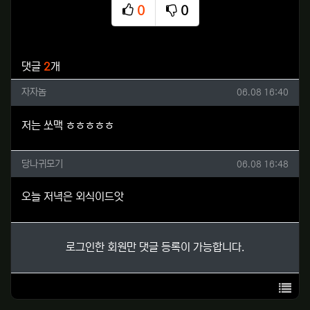
0
0
추천
비추천
관련자료
댓글
2
개
자자놈님의 댓글
작성일
자자놈
06.08 16:40
저는 쏘맥 ㅎㅎㅎㅎㅎ
당나귀모기님의 댓글
작성일
당나귀모기
06.08 16:48
오늘 저녁은 외식이드앗
로그인한 회원만 댓글 등록이 가능합니다.
목록