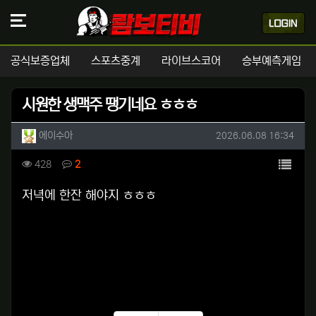
공식보증업체
스포츠중계
라이브스코어
승부예측게임
시원한 생맥주 땡기네요 ㅎㅎㅎ
작성자 정보
작성
작성일
에이수아
2026.06.08 16:34
컨텐츠 정보
목록
조회
댓글
428
2
본문
저녁에 한잔 해야지 ㅎㅎㅎ