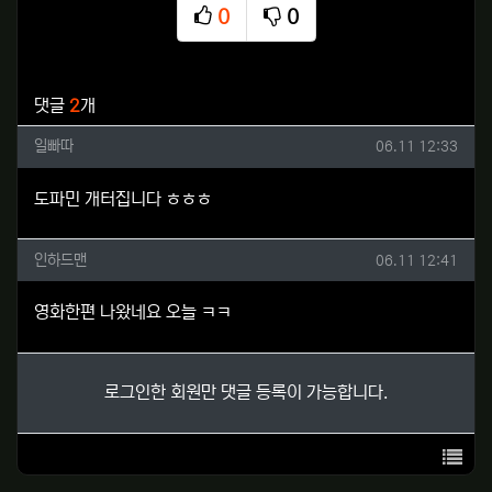
0
0
추천
비추천
관련자료
댓글
2
개
일빠따님의 댓글
작성일
일빠따
06.11 12:33
도파민 개터집니다 ㅎㅎㅎ
인하드맨님의 댓글
작성일
인하드맨
06.11 12:41
영화한편 나왔네요 오늘 ㅋㅋ
로그인한 회원만 댓글 등록이 가능합니다.
목록