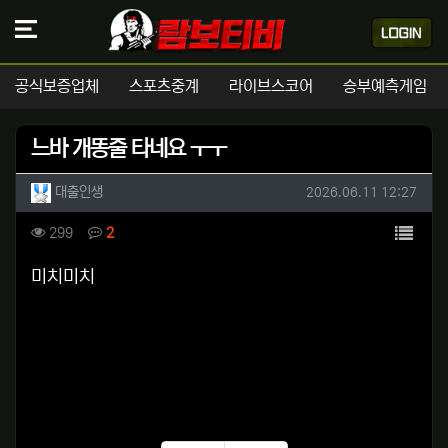
공식보증업체
스포츠중계
라이브스코어
승부예측게임
느바 개똥줄 타네요 ㅜㅜ
작성자 정보
작성
작성일
대출인생
2026.06.11 12:27
컨텐츠 정보
목록
조회
댓글
299
2
본문
미치미치