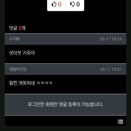
0
0
추천
비추천
관련자료
댓글
2
개
수지빠님의 댓글
작성일
수지빠
06.11 16:24
셧아웃 가쥬아
제발따자잉님의 댓글
작성일
제발따자잉
06.11 16:37
필핀 개못하네 ㅋㅋㅋㅋ
로그인한 회원만 댓글 등록이 가능합니다.
목록