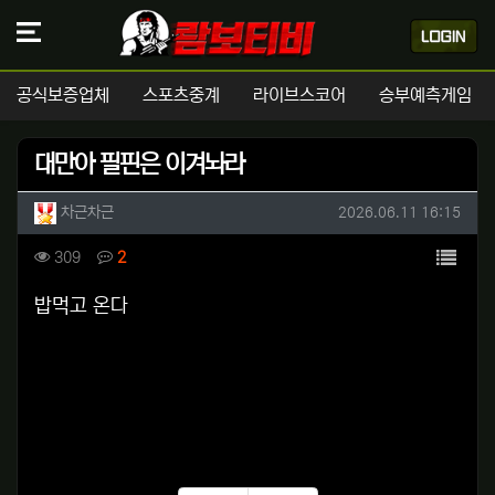
공식보증업체
스포츠중계
라이브스코어
승부예측게임
대만아 필핀은 이겨놔라
작성자 정보
작성
작성일
차근차근
2026.06.11 16:15
컨텐츠 정보
목록
조회
댓글
309
2
본문
밥먹고 온다