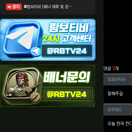
공지
⛔람보티비 [배너 제휴 및 공식 입점 문의 안내]
⛔람보티비 [포인트: 상품전환 및 제휴전환 안내]
⛔람보티비 [정회원 등급UP! 안내사항]
⛔람보티비 [채팅방 이용시 주의사항]
⛔람보티비 [공식보증업체 안내]
관련자료
댓글
2
개
호호아저
호호아저씨
잘해주길
승무패신
승무패신
오늘 한국 컨