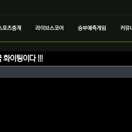
스포츠중계
라이브스코어
승부예측게임
커뮤
화이팅이다 !!!
정보
작성
꼬
정보
댓글