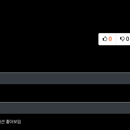
0
0
추천
비
씨님의 댓글
님의 댓글
디션 좋아보임