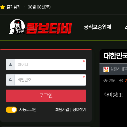
상단 네비
즐겨찾기
08월 08일(토)
메인 메뉴
로고
공식보증업체
대한민국 
필수
아이디
작성자 
심은하내
필수
비밀번호
컨텐츠 
조회
296
2
본문
화이팅!!!!
로그인
자동로그인
회원가입
정보찾기