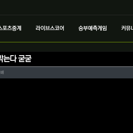
스포츠중계
라이브스코어
승부예측게임
커뮤
막는다 굳굳
정보
작성
인배
정보
댓글