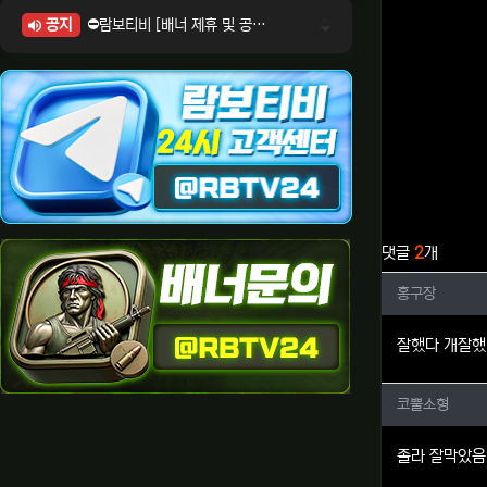
공지
⛔람보티비 [배너 제휴 및 공식 입점 문의 안내]
⛔람보티비 [포인트: 상품전환 및 제휴전환 안내]
⛔람보티비 [정회원 등급UP! 안내사항]
⛔람보티비 [채팅방 이용시 주의사항]
⛔람보티비 [공식보증업체 안내]
관련자료
댓글
2
개
홍구장님
홍구장
잘했다 개잘
코뿔소형
코뿔소형
졸라 잘막았음