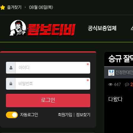
상단 네비
즐겨찾기
08월 06일(목)
메인 메뉴
로고
공식보증업체
승규 잘
필수
아이디
작성자 
진정한대
필수
비밀번호
컨텐츠 
조회
447
2
본문
다왔다
로그인
자동로그인
회원가입
정보찾기