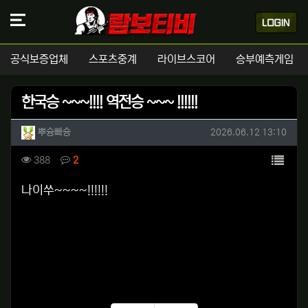
공식보증업체
스포츠중계
라이브스코어
승부예측게임
한국승 ~~~!!!! 역전승 ~~~ !!!!!!
작성자 정보
작성
작성일
뿌슝빠숑
2026.06.12 13:10
컨텐츠 정보
목록
조회
댓글
388
2
본문
나이쑤~~~~!!!!!!