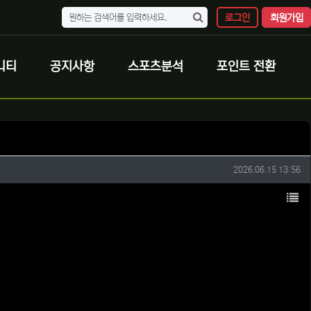
로그인
회원가입
니티
공지사항
스포츠분석
포인트 전환
작성일
2026.06.15 13:56
목