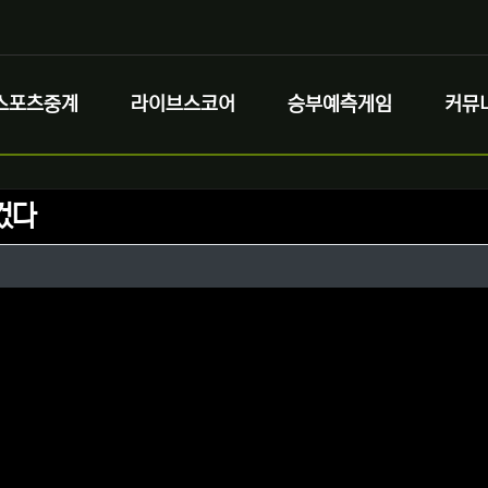
스포츠중계
라이브스코어
승부예측게임
커뮤
겄다
정보
성
정보
댓글