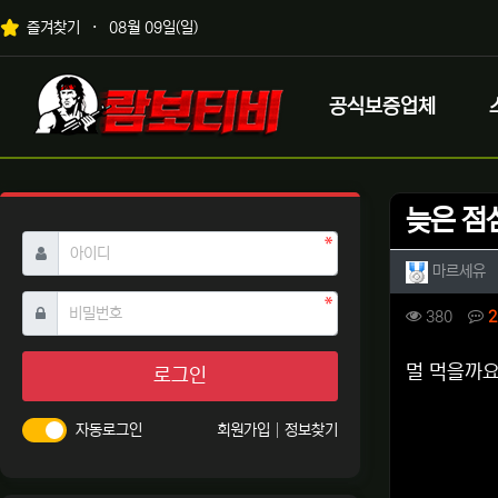
상단 네비
즐겨찾기
08월 09일(일)
메인 메뉴
로고
공식보증업체
늦은 점심
필수
아이디
작성자 
작
마르세유
필수
비밀번호
컨텐츠 
조회
380
2
본문
멀 먹을까
로그인
자동로그인
회원가입
정보찾기