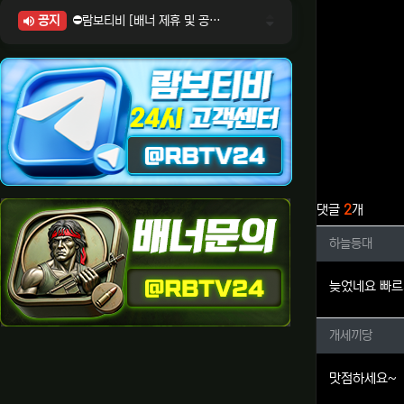
공지
⛔람보티비 [배너 제휴 및 공식 입점 문의 안내]
⛔람보티비 [포인트: 상품전환 및 제휴전환 안내]
⛔람보티비 [정회원 등급UP! 안내사항]
⛔람보티비 [채팅방 이용시 주의사항]
⛔람보티비 [공식보증업체 안내]
관련자료
댓글
2
개
하늘등대
하늘등대
늦었네요 빠르
개세끼당
개세끼당
맛점하세요~