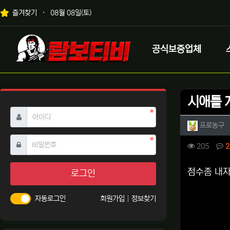
상단 네비
즐겨찾기
08월 08일(토)
메인 메뉴
로고
공식보증업체
시애틀 
필수
아이디
작성자 
작
프로농구
필수
비밀번호
컨텐츠 
조회
205
2
본문
점수좀 내자
로그인
자동로그인
회원가입
정보찾기