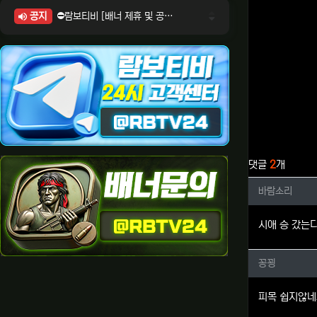
공지
⛔람보티비 [배너 제휴 및 공식 입점 문의 안내]
⛔람보티비 [포인트: 상품전환 및 제휴전환 안내]
⛔람보티비 [정회원 등급UP! 안내사항]
⛔람보티비 [채팅방 이용시 주의사항]
⛔람보티비 [공식보증업체 안내]
관련자료
댓글
2
개
바람소리
바람소리
시애 승 갔는
꽁꾕님의
꽁꾕
피목 쉽지않