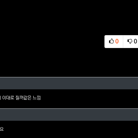
0
0
추천
비
님의 댓글
디 이대로 질꺼같은 느낌
 댓글
네요