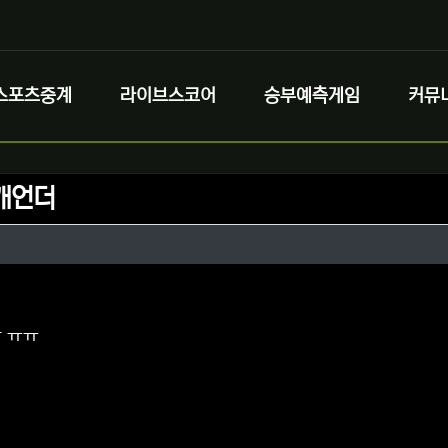
스포츠중계
라이브스코어
승부예측게임
커뮤
개언더
정보
성
정보
댓글
 ㅠㅠ