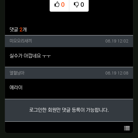
0
0
추천
비추천
관련자료
댓글
2
개
미오오리새끼님의 댓글
작성일
미오오리새끼
06.19 12:02
실수가 아깝네요 ㅜㅜ
열혈남아님의 댓글
작성일
열혈남아
06.19 12:08
에라이
로그인한 회원만 댓글 등록이 가능합니다.
목록