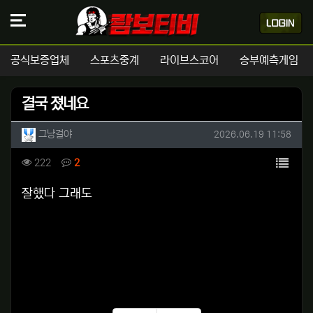
공식보증업체
스포츠중계
라이브스코어
승부예측게임
결국 졌네요
작성자 정보
작성
작성일
그냥걸야
2026.06.19 11:58
컨텐츠 정보
목록
조회
댓글
222
2
본문
잘했다 그래도