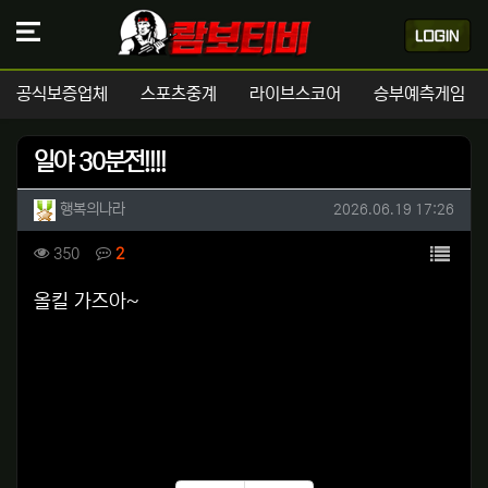
공식보증업체
스포츠중계
라이브스코어
승부예측게임
일야 30분전!!!!
작성자 정보
작성
작성일
행복의나라
2026.06.19 17:26
컨텐츠 정보
목록
조회
댓글
350
2
본문
올킬 가즈아~