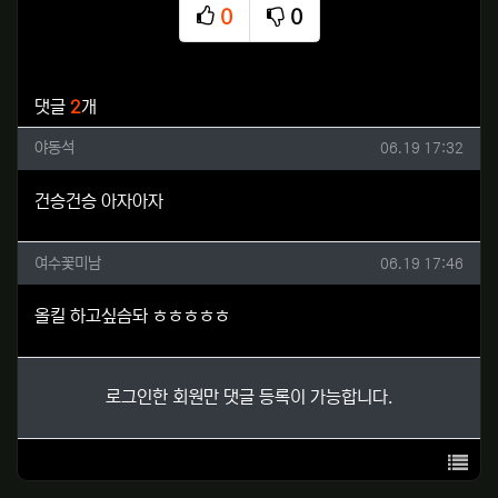
0
0
추천
비추천
관련자료
댓글
2
개
야동석님의 댓글
작성일
야동석
06.19 17:32
건승건승 아자아자
여수꽃미남님의 댓글
작성일
여수꽃미남
06.19 17:46
올킬 하고싶슴돠 ㅎㅎㅎㅎㅎ
로그인한 회원만 댓글 등록이 가능합니다.
목록