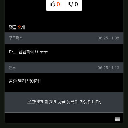
0
0
추천
비추천
관련자료
댓글
2
개
쿠쿠퍼스님의 댓글
작성일
쿠쿠퍼스
06.25 11:08
하.... 답답하네요 ㅜㅜ
싼도님의 댓글
작성일
싼도
06.25 11:13
골좀 빨리 박아라 !!
로그인한 회원만 댓글 등록이 가능합니다.
목록