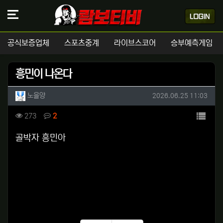
공식보증업체
스포츠중계
라이브스코어
승부예측게임
흥민이 나온다
작성자 정보
작성
작성일
노을양
2026.06.25 11:03
컨텐츠 정보
목록
조회
댓글
273
2
본문
골박자 흥민아