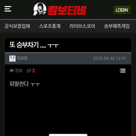
공식보증업체
스포츠중계
라이브스코어
승부예측게임
또 승부차기 .... ㅜㅜ
작성자 정보
작성
작성일
띠로링
2026.06.30 12:41
컨텐츠 정보
목록
조회
댓글
338
2
본문
피말린다 ㅜㅜ