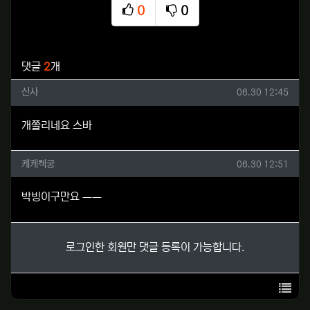
0
0
추천
비추천
관련자료
댓글
2
개
신사님의 댓글
작성일
신사
06.30 12:45
개쫄리네요 스바
케케켁궁님의 댓글
작성일
케케켁궁
06.30 12:51
박빙이구만요 ㅡㅡ
로그인한 회원만 댓글 등록이 가능합니다.
목록