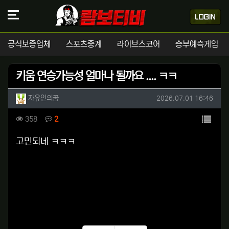
공식보증업체
스포츠중계
라이브스코어
승부예측게임
키움 연승가능성 얼마나 될까요 .... ㅋㅋ
작성자 정보
작성
작성일
자유인의꿈
2026.07.01 16:46
컨텐츠 정보
목록
조회
댓글
358
2
본문
고민되네 ㅋㅋㅋ