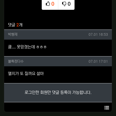
0
0
추천
비추천
관련자료
댓글
2
개
박형재님의 댓글
작성일
박형재
07.01 16:53
큠.... 못믿겠는데 ㅎㅎㅎ
불특정다수님의 댓글
작성일
불특정다수
07.01 17:01
엘지가 또 질까요 설마
로그인한 회원만 댓글 등록이 가능합니다.
목록