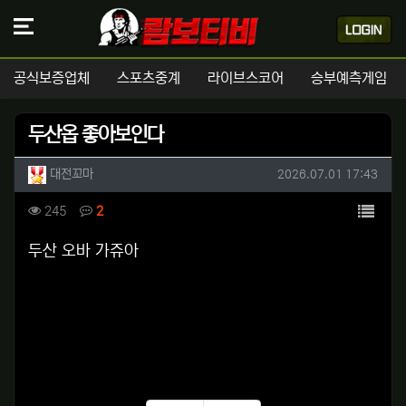
공식보증업체
스포츠중계
라이브스코어
승부예측게임
두산옵 좋아보인다
작성자 정보
작성
작성일
대전꼬마
2026.07.01 17:43
컨텐츠 정보
목록
조회
댓글
245
2
본문
두산 오바 가쥬아