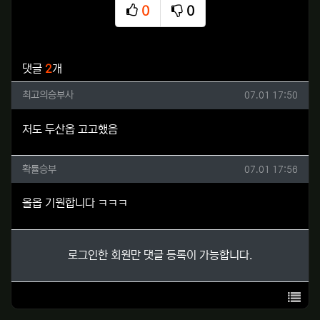
0
0
추천
비추천
관련자료
댓글
2
개
최고의승부사님의 댓글
작성일
최고의승부사
07.01 17:50
저도 두산옵 고고했음
확률승부님의 댓글
작성일
확률승부
07.01 17:56
올옵 기원합니다 ㅋㅋㅋ
로그인한 회원만 댓글 등록이 가능합니다.
목록