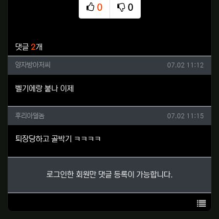
0
0
추천
비추천
관련자료
댓글
2
개
양자방아저씨님의 댓글
작성일
양자방아저씨
07.02 11:12
벨기에랑 붙나 이제
후리아덜놈님의 댓글
작성일
후리아덜놈
07.02 11:15
퇴장당하고 골박기 ㅋㅋㅋㅋ
로그인한 회원만 댓글 등록이 가능합니다.
목록