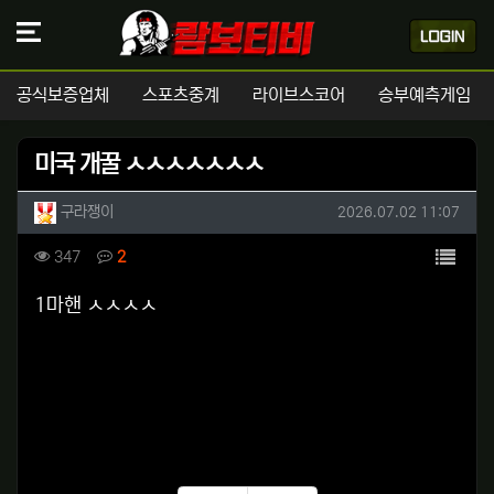
공식보증업체
스포츠중계
라이브스코어
승부예측게임
미국 개꿀 ㅅㅅㅅㅅㅅㅅㅅ
작성자 정보
작성
작성일
구라쟁이
2026.07.02 11:07
컨텐츠 정보
목록
조회
댓글
347
2
본문
1마핸 ㅅㅅㅅㅅ